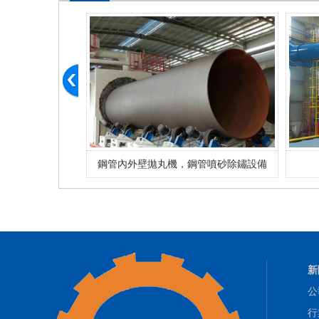
鋼管內外壁拋丸機，鋼管噴砂除鏽設備
新
公
行