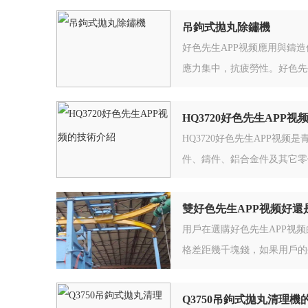
吊鉤式拋丸除鏽機
好色先生APP视频應用與鑄
應力集中，抗疲勞性。好色先
HQ3720好色先生APP
HQ3720好色先生APP视
件、鑄件、鋁合金件及其它零
雙好色先生APP视频好還
用戶在選購好色先生APP视
格差距幾千塊錢，如果用戶的
Q3750吊鉤式拋丸清理