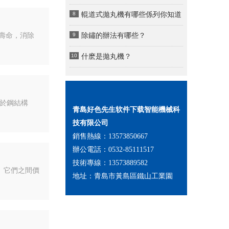
8
輥道式拋丸機有哪些係列你知道
嗎？
壽命，消除
9
除鏽的辦法有哪些？
10
什麽是拋丸機？
用於鋼結構
青島好色先生软件下载智能機械科
技有限公司
銷售熱線：13573850667
辦公電話：0532-85111517
技術專線：13573889582
。它們之間價
地址：青島市黃島區鐵山工業園