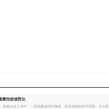
频實拍前後對比
、除氧化皮工序中，一直困擾清理不徹底、死角殘留粘砂等問題，不少客