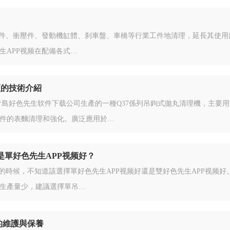
造件、衝壓件、發動機缸體、刹車盤、車橋等行業工件地清理，延長其使用
生APP视频在配備各式…
视频的技術介紹
频是青島好色先生软件下载公司生產的一種Q37係列吊鉤式拋丸清理機，主要
件的表麵清理和強化。廣泛應用於…
是單好色先生APP视频好？
频的時候，不知道該選擇單好色先生APP视频好還是雙好色先生APP视频好
生產量少，建議選擇單吊…
機的維護與保養