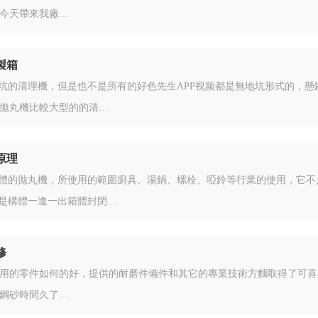
今天帶來我廠…
製箱
地坑的清理機，但是也不是所有的好色先生APP视频都是無地坑形式的，懸
拋丸機比較大型的的清…
原理
構體的拋丸機，所使用的範圍廚具、湯鍋、螺栓、啞鈴等行業的使用，它不
而是構體一進一出箱體封閉…
修
用的零件如何的好，提供的耐磨件備件和其它的專業技術方麵取得了可喜
鋼砂時間久了…