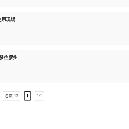
频使用現場
频發往膠州
总数 13
1
1/1