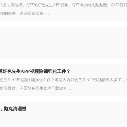
式拋丸清理機、Q3720好色先生APP视频、Q3710掛鉤式拋丸機、Q378雙
P视频的廠家，產品質量質保一…
擇好色先生APP视频除鏽強化工件？
色先生APP视频除鏽強化工件？那是因為好色先生APP视频優點太多了，
角等優點。今天好色先生软件下载拋丸…
频，拋丸清理機