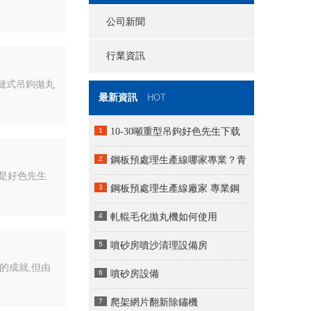
公司新聞
行業資訊
鏈式吊鉤拋丸
最新資訊
HOT
1
10-30噸重型吊鉤好色先生下载
APP（配套補噴室）
2
鋼板預處理生產線哪家專業？青
是好色先生
島好色先生软件下载 QXY 全係列型
3
鋼板預處理生產線廠家 專業鋼
號詳解
結構板材除鏽防腐預處理設備
4
軋輥毛化拋丸機如何使用
5
噴砂房噴沙清理設備房
的成就,但由
6
噴砂房設備
7
爬架網片翻新除鏽機