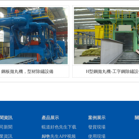
鋼板拋丸機，型材除鏽設備
H型鋼拋丸機-工字鋼除鏽設
聞資訊
產品展示
案例展示
關
司新聞
輥道好色先生下载
發貨現場
下
業資訊
APP
好色先生APP视频
使用現場