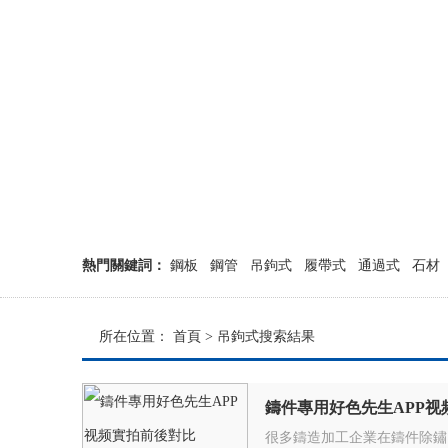
熱門關鍵詞：
鋼板
鋼管
吊鉤式
履帶式
通過式
石材
所在位置：
首頁
> 吊鉤式搜索結果
鑄件專用好色先生APP视
很多鑄造加工企業在鑄件除鏽